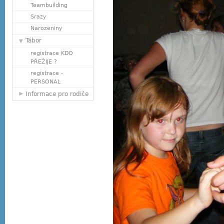
Teambuilding
Srazy
Narozeniny
Tábor
registrace KDO
PŘEŽIJE ?
registrace -
PERSONAL
Informace pro rodiče