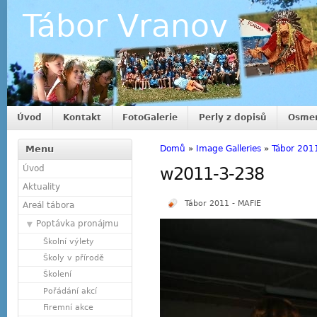
Tábor Vranov
Úvod
Kontakt
FotoGalerie
Perly z dopisů
Osmer
Menu
Domů
»
Image Galleries
»
Tábor 201
Úvod
w2011-3-238
Aktuality
Tábor 2011 - MAFIE
Areál tábora
Poptávka pronájmu
Školní výlety
Školy v přírodě
Školení
Pořádání akcí
Firemní akce