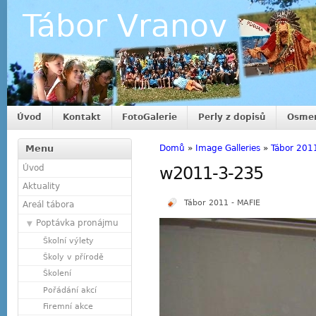
Tábor Vranov
Úvod
Kontakt
FotoGalerie
Perly z dopisů
Osmer
Menu
Domů
»
Image Galleries
»
Tábor 201
Úvod
w2011-3-235
Aktuality
Tábor 2011 - MAFIE
Areál tábora
Poptávka pronájmu
Školní výlety
Školy v přírodě
Školení
Pořádání akcí
Firemní akce