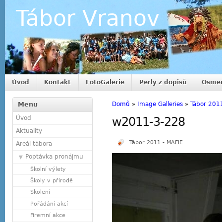
Tábor Vranov
Úvod
Kontakt
FotoGalerie
Perly z dopisů
Osmer
Menu
Domů
»
Image Galleries
»
Tábor 201
Úvod
w2011-3-228
Aktuality
Tábor 2011 - MAFIE
Areál tábora
Poptávka pronájmu
Školní výlety
Školy v přírodě
Školení
Pořádání akcí
Firemní akce