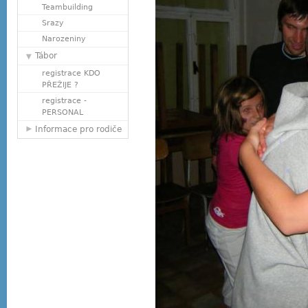
Teambuilding
Srazy
Narozeniny
Tábor
registrace KDO
PŘEŽIJE ?
registrace -
PERSONAL
Informace pro rodiče