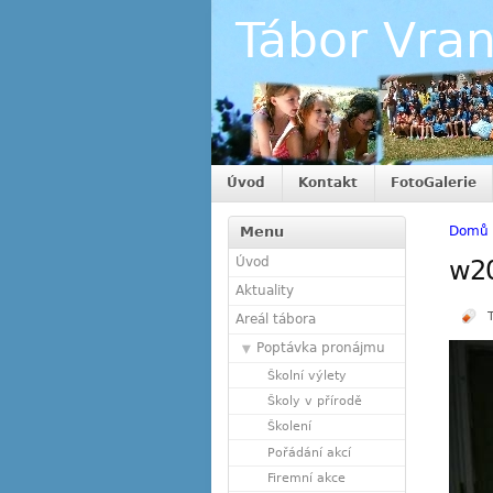
Tábor Vra
Úvod
Kontakt
FotoGalerie
Menu
Domů
Úvod
w2
Aktuality
Areál tábora
Poptávka pronájmu
Školní výlety
Školy v přírodě
Školení
Pořádání akcí
Firemní akce