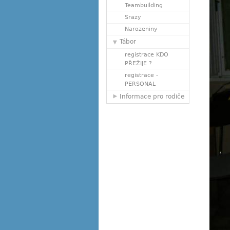
Teambuilding
Srazy
Narozeniny
Tábor
registrace KDO
PŘEŽIJE ?
registrace -
PERSONAL
Informace pro rodiče