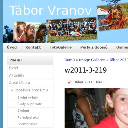
Tábor Vranov
Úvod
Kontakt
FotoGalerie
Perly z dopisů
Osmer
Menu
Domů
»
Image Galleries
»
Tábor 201
Úvod
w2011-3-219
Aktuality
Tábor 2011 - MAFIE
Areál tábora
Poptávka pronájmu
Školní výlety
Školy v přírodě
Školení
Pořádání akcí
Firemní akce