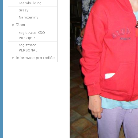
Teambuilding
Srazy
Narozeniny
Tábor
registrace KDO
PŘEŽIJE ?
registrace -
PERSONAL
Informace pro rodiče