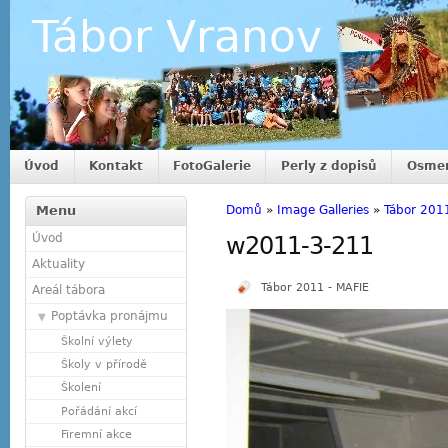
Tábor Vranov
Úvod
Kontakt
FotoGalerie
Perly z dopisů
Osmer
Menu
Domů
»
Image Galleries
»
Tábor 201
Úvod
w2011-3-211
Aktuality
Tábor 2011 - MAFIE
Areál tábora
Poptávka pronájmu
Školní výlety
Školy v přírodě
Školení
Pořádání akcí
Firemní akce