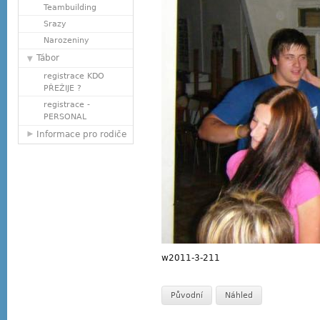
Teambuilding
Srazy
Narozeniny
Tábor
registrace KDO
PŘEŽIJE ?
registrace -
PERSONAL
Informace pro rodiče
w2011-3-211
Původní
Náhled