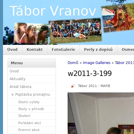
Tábor Vranov
Úvod
Kontakt
FotoGalerie
Perly z dopisů
Osmer
Menu
Domů
»
Image Galleries
»
Tábor 201
Úvod
w2011-3-199
Aktuality
Tábor 2011 - MAFIE
Areál tábora
Poptávka pronájmu
Školní výlety
Školy v přírodě
Školení
Pořádání akcí
Firemní akce