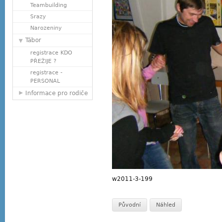
Teambuilding
Srazy
Narozeniny
Tábor
registrace KDO
PŘEŽIJE ?
registrace -
PERSONAL
Informace pro rodiče
w2011-3-199
Původní
Náhled