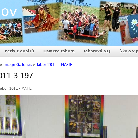
nov
Perly z dopisů
Osmero tábora
Táborová NEJ
Škola v 
»
Image Galleries
»
Tábor 2011 - MAFIE
011-3-197
Tábor 2011 - MAFIE