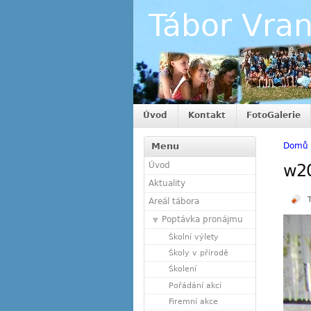
Tábor Vra
Úvod
Kontakt
FotoGalerie
Menu
Domů
Úvod
w2
Aktuality
Areál tábora
Poptávka pronájmu
Školní výlety
Školy v přírodě
Školení
Pořádání akcí
Firemní akce