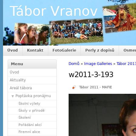
Tábor Vranov
Úvod
Kontakt
FotoGalerie
Perly z dopisů
Osmer
Menu
Domů
»
Image Galleries
»
Tábor 201
Úvod
w2011-3-193
Aktuality
Tábor 2011 - MAFIE
Areál tábora
Poptávka pronájmu
Školní výlety
Školy v přírodě
Školení
Pořádání akcí
Firemní akce