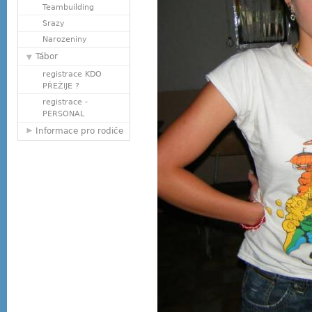
Teambuilding
Srazy
Narozeniny
Tábor
registrace KDO
PŘEŽIJE ?
registrace -
PERSONAL
Informace pro rodiče