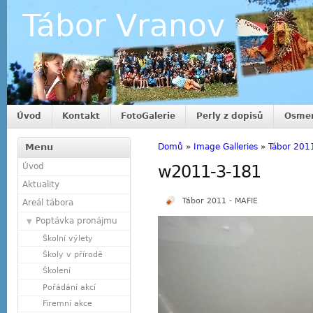
Tábor Vranov
Úvod
Kontakt
FotoGalerie
Perly z dopisů
Osmer
Menu
Domů
»
Image Galleries
»
Tábor 201
Úvod
w2011-3-181
Aktuality
Tábor 2011 - MAFIE
Areál tábora
Poptávka pronájmu
Školní výlety
Školy v přírodě
Školení
Pořádání akcí
Firemní akce