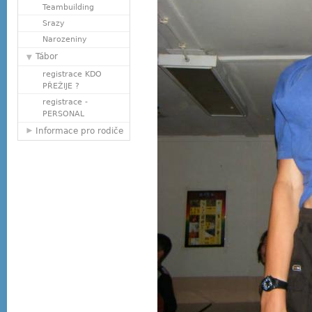
Teambuilding
Srazy
Narozeniny
Tábor
registrace KDO
PŘEŽIJE ?
registrace -
PERSONAL
Informace pro rodiče