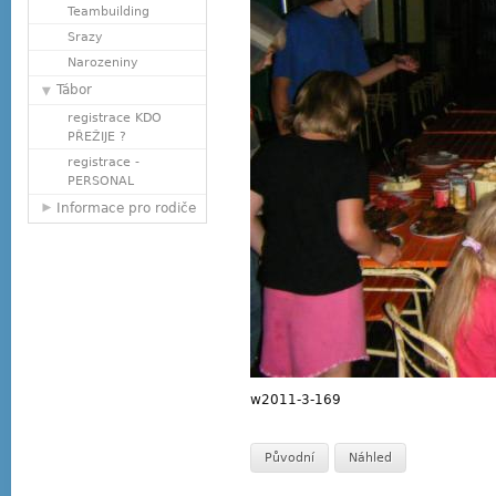
Teambuilding
Srazy
Narozeniny
Tábor
registrace KDO
PŘEŽIJE ?
registrace -
PERSONAL
Informace pro rodiče
w2011-3-169
Původní
Náhled