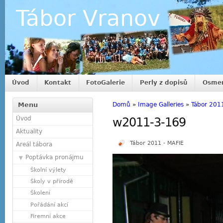
Tábor Vranov
Úvod
Kontakt
FotoGalerie
Perly z dopisů
Osmer
Menu
Domů
»
Image Galleries
»
Tábor 201
Úvod
w2011-3-169
Aktuality
Tábor 2011 - MAFIE
Areál tábora
Poptávka pronájmu
Školní výlety
Školy v přírodě
Školení
Pořádání akcí
Firemní akce