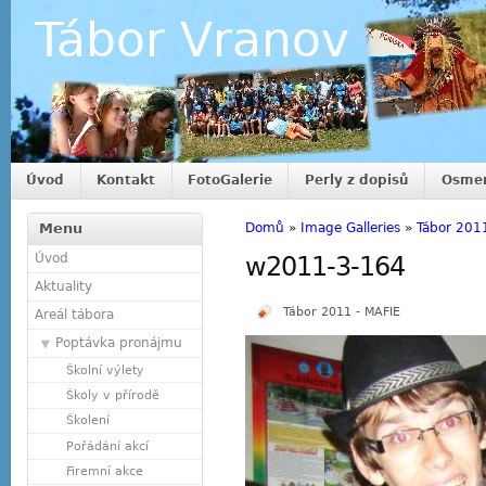
Tábor Vranov
Úvod
Kontakt
FotoGalerie
Perly z dopisů
Osmer
Menu
Domů
»
Image Galleries
»
Tábor 201
Úvod
w2011-3-164
Aktuality
Tábor 2011 - MAFIE
Areál tábora
Poptávka pronájmu
Školní výlety
Školy v přírodě
Školení
Pořádání akcí
Firemní akce