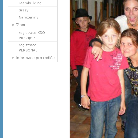
Teambuilding
Srazy
Narozeniny
Tábor
registrace KDO
PŘEŽIJE ?
registrace -
PERSONAL
Informace pro rodiče