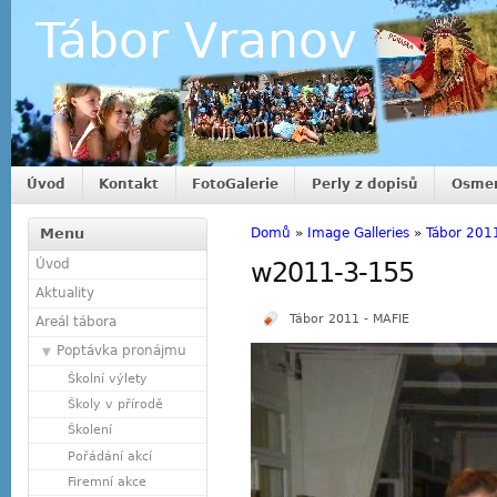
Tábor Vranov
Úvod
Kontakt
FotoGalerie
Perly z dopisů
Osmer
Menu
Domů
»
Image Galleries
»
Tábor 201
Úvod
w2011-3-155
Aktuality
Tábor 2011 - MAFIE
Areál tábora
Poptávka pronájmu
Školní výlety
Školy v přírodě
Školení
Pořádání akcí
Firemní akce