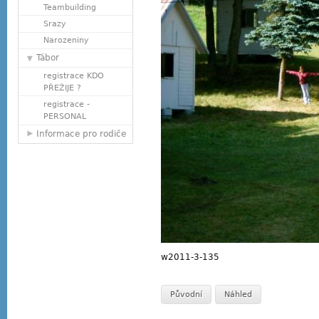
Teambuilding
Srazy
Narozeniny
Tábor
registrace KDO
PŘEŽIJE ?
registrace -
PERSONAL
Informace pro rodiče
w2011-3-135
Původní
Náhled