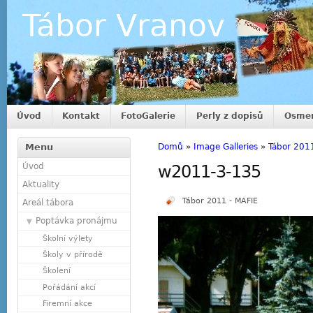
Tábor Vranov
Úvod
Kontakt
FotoGalerie
Perly z dopisů
Osmer
Menu
Domů
»
Image Galleries
»
Tábor 201
Úvod
w2011-3-135
Aktuality
Tábor 2011 - MAFIE
Areál tábora
Poptávka pronájmu
Školní výlety
Školy v přírodě
Školení
Pořádání akcí
Firemní akce