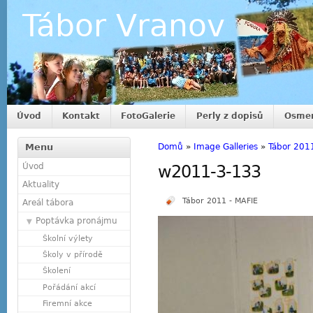
Tábor Vranov
Úvod
Kontakt
FotoGalerie
Perly z dopisů
Osmer
Menu
Domů
»
Image Galleries
»
Tábor 201
Úvod
w2011-3-133
Aktuality
Tábor 2011 - MAFIE
Areál tábora
Poptávka pronájmu
Školní výlety
Školy v přírodě
Školení
Pořádání akcí
Firemní akce