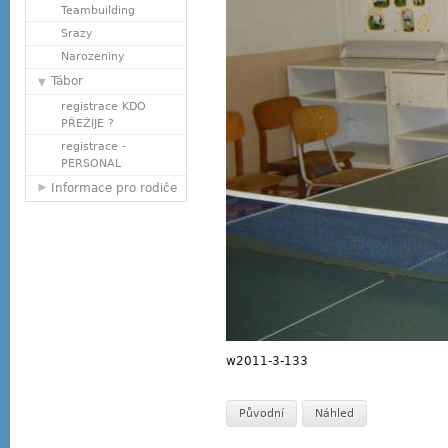
Teambuilding
Srazy
Narozeniny
Tábor
registrace KDO
PŘEŽIJE ?
registrace -
PERSONAL
Informace pro rodiče
w2011-3-133
Původní
Náhled