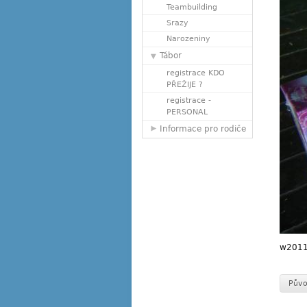
Teambuilding
Srazy
Narozeniny
Tábor
registrace KDO
PŘEŽIJE ?
registrace -
PERSONAL
Informace pro rodiče
w2011
Půvo