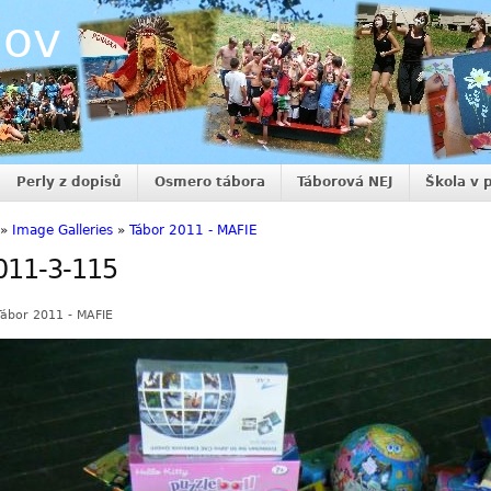
nov
Perly z dopisů
Osmero tábora
Táborová NEJ
Škola v 
»
Image Galleries
»
Tábor 2011 - MAFIE
011-3-115
Tábor 2011 - MAFIE