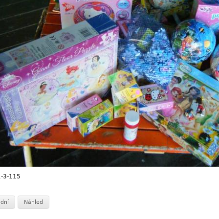
-3-115
dní
Náhled