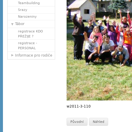
Teambuilding
Srazy
Narozeniny
Tábor
registrace KDO
PŘEŽIJE ?
registrace -
PERSONAL
Informace pro rodiče
w2011-3-110
Původní
Náhled