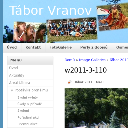
Tábor Vranov
Úvod
Kontakt
FotoGalerie
Perly z dopisů
Osmer
Menu
Domů
»
Image Galleries
»
Tábor 201
Úvod
w2011-3-110
Aktuality
Tábor 2011 - MAFIE
Areál tábora
Poptávka pronájmu
Školní výlety
Školy v přírodě
Školení
Pořádání akcí
Firemní akce