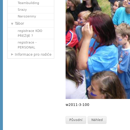
Teambuilding
Srazy
Narozeniny
Tábor
registrace KDO
PŘEŽIJE ?
registrace -
PERSONAL
Informace pro rodiče
w2011-3-100
Původní
Náhled