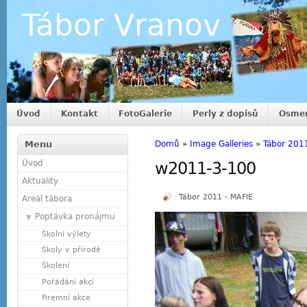
Tábor Vranov
Úvod
Kontakt
FotoGalerie
Perly z dopisů
Osmer
Menu
Domů
»
Image Galleries
»
Tábor 201
Úvod
w2011-3-100
Aktuality
Tábor 2011 - MAFIE
Areál tábora
Poptávka pronájmu
Školní výlety
Školy v přírodě
Školení
Pořádání akcí
Firemní akce