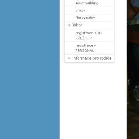
Teambuilding
Srazy
Narozeniny
Tábor
registrace KDO
PŘEŽIJE ?
registrace -
PERSONAL
Informace pro rodiče