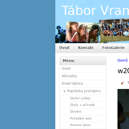
Tábor Vra
Úvod
Kontakt
FotoGalerie
Menu
Domů
Úvod
w2
Aktuality
Areál tábora
Poptávka pronájmu
Školní výlety
Školy v přírodě
Školení
Pořádání akcí
Firemní akce