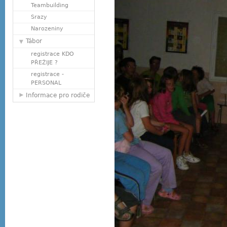
Teambuilding
Srazy
Narozeniny
Tábor
registrace KDO
PŘEŽIJE ?
registrace -
PERSONAL
Informace pro rodiče