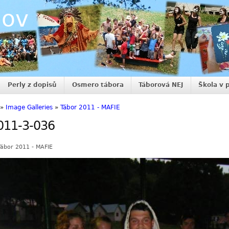
nov
Perly z dopisů
Osmero tábora
Táborová NEJ
Škola v 
»
Image Galleries
»
Tábor 2011 - MAFIE
011-3-036
Tábor 2011 - MAFIE