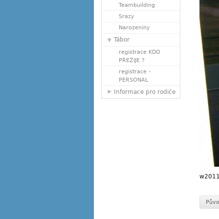
Teambuilding
Srazy
Narozeniny
Tábor
registrace KDO
PŘEŽIJE ?
registrace -
PERSONAL
Informace pro rodiče
w2011
Půvo