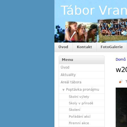
Tábor Vra
Úvod
Kontakt
FotoGalerie
Menu
Domů
Úvod
w2
Aktuality
Areál tábora
Poptávka pronájmu
Školní výlety
Školy v přírodě
Školení
Pořádání akcí
Firemní akce