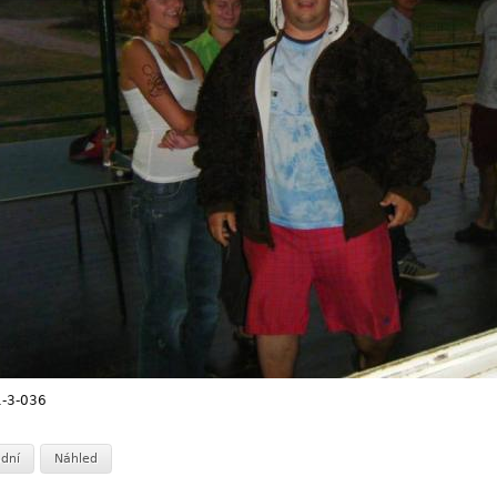
-3-036
dní
Náhled