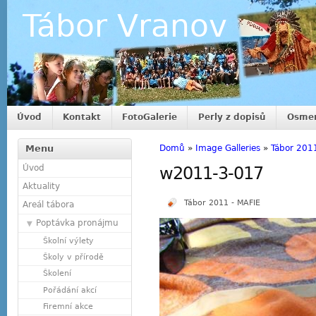
Tábor Vranov
Úvod
Kontakt
FotoGalerie
Perly z dopisů
Osmer
Menu
Domů
»
Image Galleries
»
Tábor 201
Úvod
w2011-3-017
Aktuality
Tábor 2011 - MAFIE
Areál tábora
Poptávka pronájmu
Školní výlety
Školy v přírodě
Školení
Pořádání akcí
Firemní akce