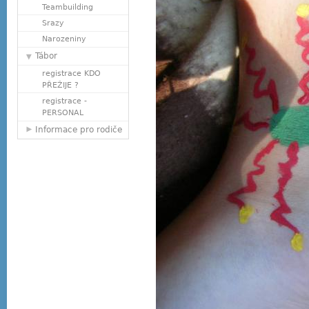
Teambuilding
Srazy
Narozeniny
Tábor
registrace KDO
PŘEŽIJE ?
registrace -
PERSONAL
Informace pro rodiče