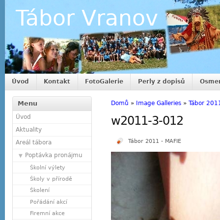
Tábor Vranov
Úvod
Kontakt
FotoGalerie
Perly z dopisů
Osmer
Menu
Domů
»
Image Galleries
»
Tábor 201
Úvod
w2011-3-012
Aktuality
Tábor 2011 - MAFIE
Areál tábora
Poptávka pronájmu
Školní výlety
Školy v přírodě
Školení
Pořádání akcí
Firemní akce