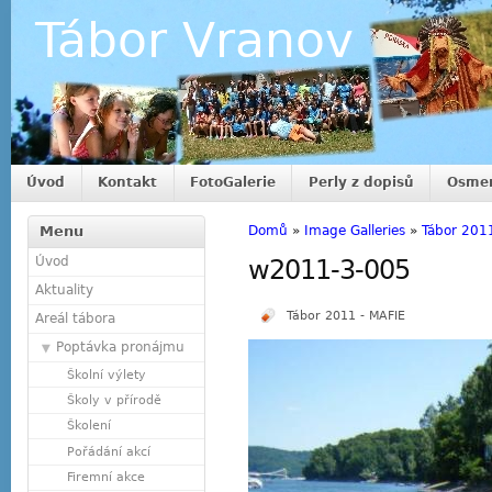
Tábor Vranov
Úvod
Kontakt
FotoGalerie
Perly z dopisů
Osmer
Menu
Domů
»
Image Galleries
»
Tábor 201
Úvod
w2011-3-005
Aktuality
Tábor 2011 - MAFIE
Areál tábora
Poptávka pronájmu
Školní výlety
Školy v přírodě
Školení
Pořádání akcí
Firemní akce