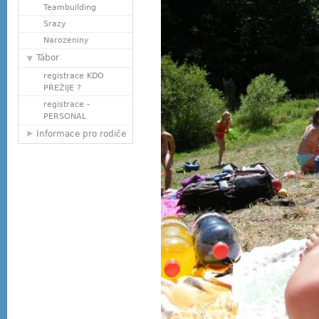
Teambuilding
Srazy
Narozeniny
Tábor
registrace KDO
PŘEŽIJE ?
registrace -
PERSONAL
Informace pro rodiče