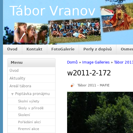
Tábor Vranov
Úvod
Kontakt
FotoGalerie
Perly z dopisů
Osmer
Menu
Domů
»
Image Galleries
»
Tábor 201
Úvod
w2011-2-172
Aktuality
Tábor 2011 - MAFIE
Areál tábora
Poptávka pronájmu
Školní výlety
Školy v přírodě
Školení
Pořádání akcí
Firemní akce