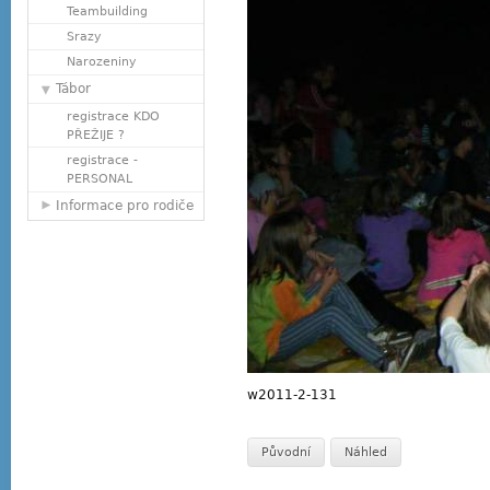
Teambuilding
Srazy
Narozeniny
Tábor
registrace KDO
PŘEŽIJE ?
registrace -
PERSONAL
Informace pro rodiče
w2011-2-131
Původní
Náhled