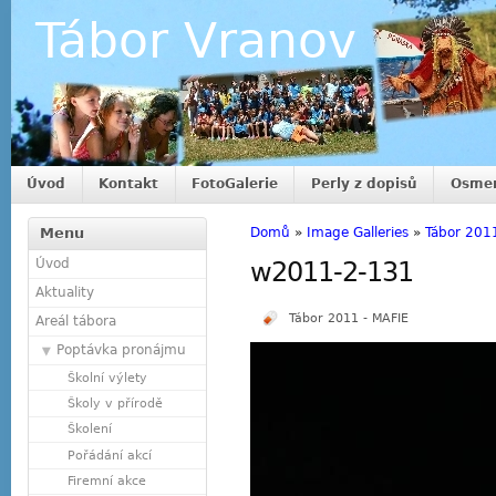
Tábor Vranov
Úvod
Kontakt
FotoGalerie
Perly z dopisů
Osmer
Menu
Domů
»
Image Galleries
»
Tábor 201
Úvod
w2011-2-131
Aktuality
Tábor 2011 - MAFIE
Areál tábora
Poptávka pronájmu
Školní výlety
Školy v přírodě
Školení
Pořádání akcí
Firemní akce