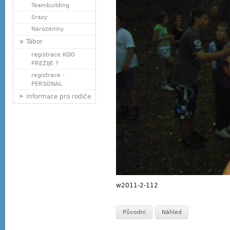
Teambuilding
Srazy
Narozeniny
Tábor
registrace KDO
PŘEŽIJE ?
registrace -
PERSONAL
Informace pro rodiče
w2011-2-112
Původní
Náhled