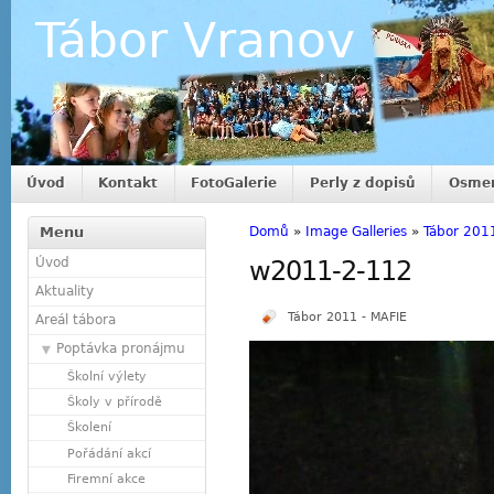
Tábor Vranov
Úvod
Kontakt
FotoGalerie
Perly z dopisů
Osmer
Menu
Domů
»
Image Galleries
»
Tábor 201
Úvod
w2011-2-112
Aktuality
Tábor 2011 - MAFIE
Areál tábora
Poptávka pronájmu
Školní výlety
Školy v přírodě
Školení
Pořádání akcí
Firemní akce