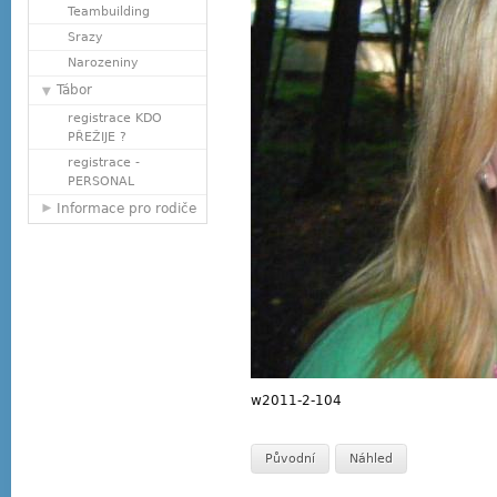
Teambuilding
Srazy
Narozeniny
Tábor
registrace KDO
PŘEŽIJE ?
registrace -
PERSONAL
Informace pro rodiče
w2011-2-104
Původní
Náhled