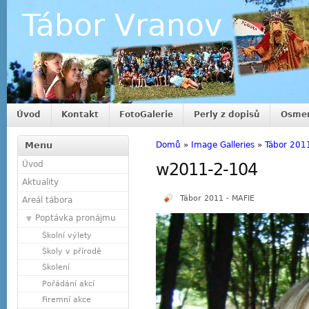
Tábor Vranov
Úvod
Kontakt
FotoGalerie
Perly z dopisů
Osmer
Menu
Domů
»
Image Galleries
»
Tábor 201
Úvod
w2011-2-104
Aktuality
Tábor 2011 - MAFIE
Areál tábora
Poptávka pronájmu
Školní výlety
Školy v přírodě
Školení
Pořádání akcí
Firemní akce