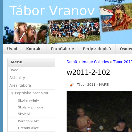
Tábor Vranov
Úvod
Kontakt
FotoGalerie
Perly z dopisů
Osmer
Menu
Domů
»
Image Galleries
»
Tábor 201
Úvod
w2011-2-102
Aktuality
Tábor 2011 - MAFIE
Areál tábora
Poptávka pronájmu
Školní výlety
Školy v přírodě
Školení
Pořádání akcí
Firemní akce