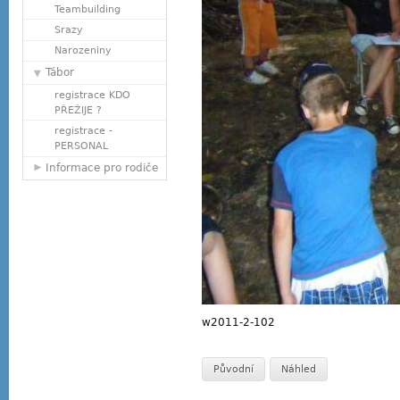
Teambuilding
Srazy
Narozeniny
Tábor
registrace KDO
PŘEŽIJE ?
registrace -
PERSONAL
Informace pro rodiče
w2011-2-102
Původní
Náhled