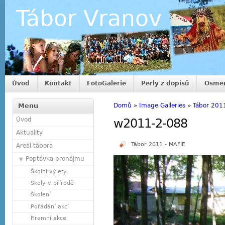
Tábor Vranov
Úvod
Kontakt
FotoGalerie
Perly z dopisů
Osmer
Menu
Domů
»
Image Galleries
»
Tábor 201
Úvod
w2011-2-088
Aktuality
Tábor 2011 - MAFIE
Areál tábora
Poptávka pronájmu
Školní výlety
Školy v přírodě
Školení
Pořádání akcí
Firemní akce