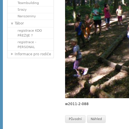
Teambuilding
Srazy
Narozeniny
Tábor
registrace KDO
PŘEŽIJE ?
registrace -
PERSONAL
Informace pro rodiče
w2011-2-088
Původní
Náhled