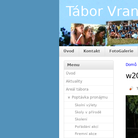
Tábor Vra
Úvod
Kontakt
FotoGalerie
Menu
Domů
Úvod
w2
Aktuality
Areál tábora
Poptávka pronájmu
Školní výlety
Školy v přírodě
Školení
Pořádání akcí
Firemní akce