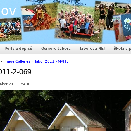
nov
Perly z dopisů
Osmero tábora
Táborová NEJ
Škola v 
»
Image Galleries
»
Tábor 2011 - MAFIE
011-2-069
Tábor 2011 - MAFIE