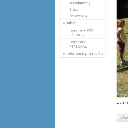
Teambuilding
Srazy
Narozeniny
Tábor
registrace KDO
PŘEŽIJE ?
registrace -
PERSONAL
Informace pro rodiče
w2011
Půvo