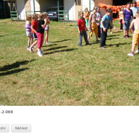
-2-069
dní
Náhled