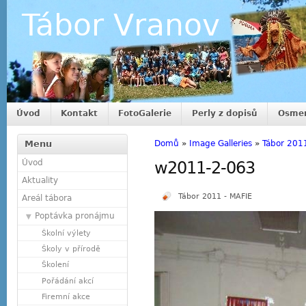
Tábor Vranov
Úvod
Kontakt
FotoGalerie
Perly z dopisů
Osmer
Menu
Domů
»
Image Galleries
»
Tábor 201
Úvod
w2011-2-063
Aktuality
Tábor 2011 - MAFIE
Areál tábora
Poptávka pronájmu
Školní výlety
Školy v přírodě
Školení
Pořádání akcí
Firemní akce