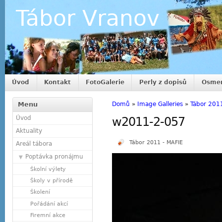
Tábor Vranov
Úvod
Kontakt
FotoGalerie
Perly z dopisů
Osmer
Menu
Domů
»
Image Galleries
»
Tábor 201
Úvod
w2011-2-057
Aktuality
Tábor 2011 - MAFIE
Areál tábora
Poptávka pronájmu
Školní výlety
Školy v přírodě
Školení
Pořádání akcí
Firemní akce