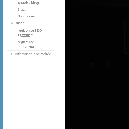
Teambuilding
Srazy
Narozeniny
Tábor
registrace KDO
PŘEŽIJE ?
registrace -
PERSONAL
Informace pro rodiče