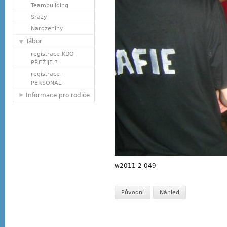
Teambuilding
Srazy
Narozeniny
Tábor
registrace KDO
PŘEŽIJE ?
registrace -
PERSONAL
Informace pro rodiče
w2011-2-049
Původní
Náhled