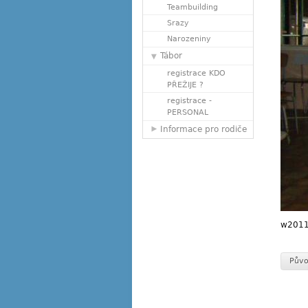
Teambuilding
Srazy
Narozeniny
Tábor
registrace KDO
PŘEŽIJE ?
registrace -
PERSONAL
Informace pro rodiče
w2011
Půvo