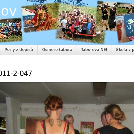
nov
Perly z dopisů
Osmero tábora
Táborová NEJ
Škola v 
011-2-047