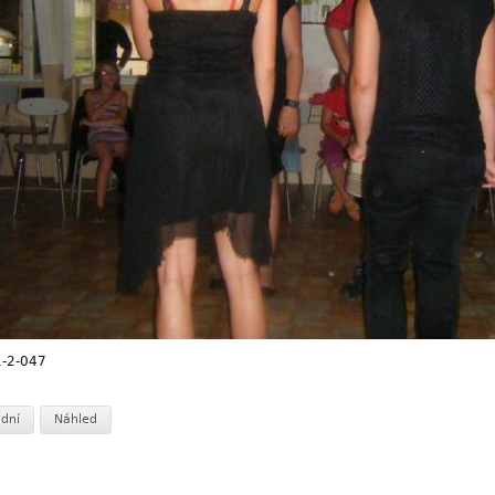
-2-047
dní
Náhled