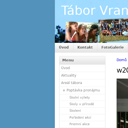
Tábor Vra
Úvod
Kontakt
FotoGalerie
Menu
Domů
Úvod
w2
Aktuality
Areál tábora
Poptávka pronájmu
Školní výlety
Školy v přírodě
Školení
Pořádání akcí
Firemní akce