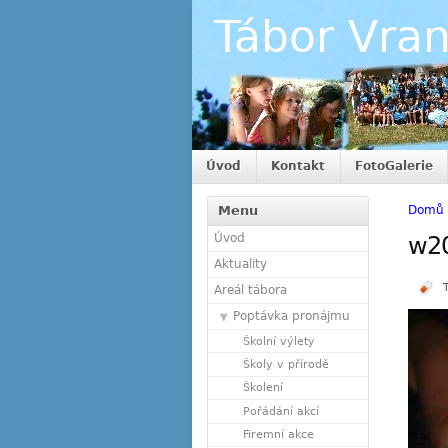
Tábor Vra
Úvod
Kontakt
FotoGalerie
Menu
Domů
Úvod
w2
Aktuality
Areál tábora
Poptávka pronájmu
Školní výlety
Školy v přírodě
Školení
Pořádání akcí
Firemní akce