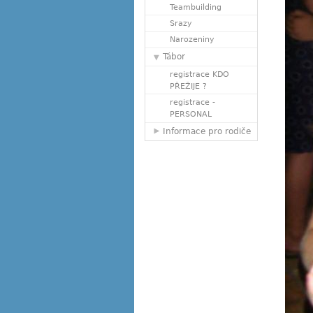
Teambuilding
Srazy
Narozeniny
Tábor
registrace KDO
PŘEŽIJE ?
registrace -
PERSONAL
Informace pro rodiče