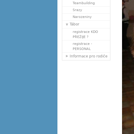
Teambuilding
Srazy
Narozeniny
Tábor
registrace KDO
PŘEŽIJE ?
registrace -
PERSONAL
Informace pro rodiče