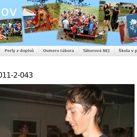
nov
Perly z dopisů
Osmero tábora
Táborová NEJ
Škola v 
011-2-043