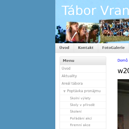
Tábor Vra
Úvod
Kontakt
FotoGalerie
Menu
Domů
Úvod
w2
Aktuality
Areál tábora
Poptávka pronájmu
Školní výlety
Školy v přírodě
Školení
Pořádání akcí
Firemní akce