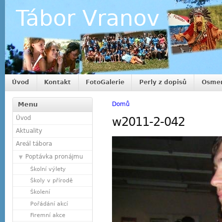
Tábor Vranov
Úvod
Kontakt
FotoGalerie
Perly z dopisů
Osmer
Menu
Domů
Úvod
w2011-2-042
Aktuality
Areál tábora
Poptávka pronájmu
Školní výlety
Školy v přírodě
Školení
Pořádání akcí
Firemní akce