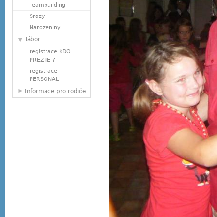
Teambuilding
Srazy
Narozeniny
Tábor
registrace KDO
PŘEŽIJE ?
registrace -
PERSONAL
Informace pro rodiče