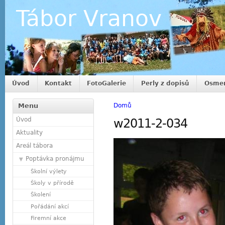
Tábor Vranov
Úvod
Kontakt
FotoGalerie
Perly z dopisů
Osmer
Menu
Domů
Úvod
w2011-2-034
Aktuality
Areál tábora
Poptávka pronájmu
Školní výlety
Školy v přírodě
Školení
Pořádání akcí
Firemní akce