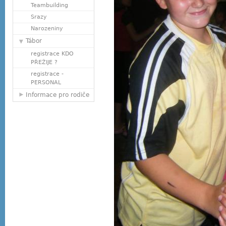
Teambuilding
Srazy
Narozeniny
Tábor
registrace KDO
PŘEŽIJE ?
registrace -
PERSONAL
Informace pro rodiče