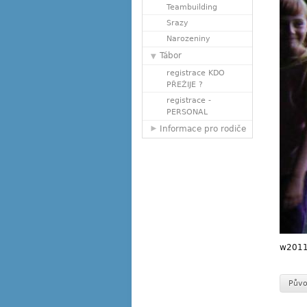
Teambuilding
Srazy
Narozeniny
Tábor
registrace KDO
PŘEŽIJE ?
registrace -
PERSONAL
Informace pro rodiče
w2011
Půvo