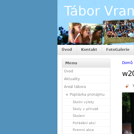
Tábor Vra
Úvod
Kontakt
FotoGalerie
Menu
Domů
Úvod
w2
Aktuality
Areál tábora
Poptávka pronájmu
Školní výlety
Školy v přírodě
Školení
Pořádání akcí
Firemní akce