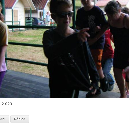
-2-023
dní
Náhled