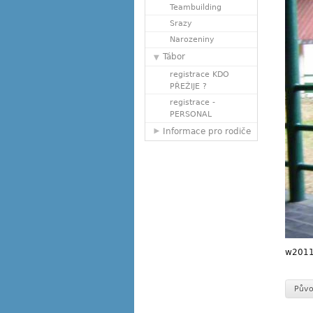
Teambuilding
Srazy
Narozeniny
Tábor
registrace KDO
PŘEŽIJE ?
registrace -
PERSONAL
Informace pro rodiče
w2011
Půvo