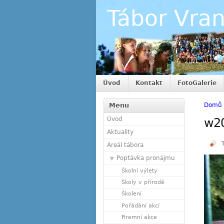
Tábor Vra
Úvod
Kontakt
FotoGalerie
Menu
Domů
Úvod
w2
Aktuality
Areál tábora
Poptávka pronájmu
Školní výlety
Školy v přírodě
Školení
Pořádání akcí
Firemní akce