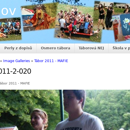
nov
Perly z dopisů
Osmero tábora
Táborová NEJ
Škola v 
»
Image Galleries
»
Tábor 2011 - MAFIE
011-2-020
Tábor 2011 - MAFIE