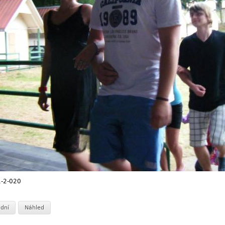
-2-020
dní
Náhled