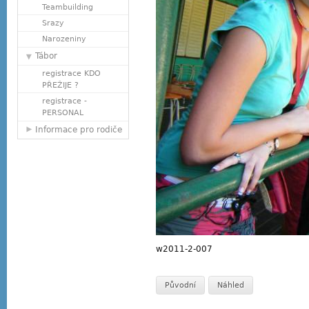
Teambuilding
Srazy
Narozeniny
Tábor
registrace KDO
PŘEŽIJE ?
registrace -
PERSONAL
Informace pro rodiče
w2011-2-007
Původní
Náhled