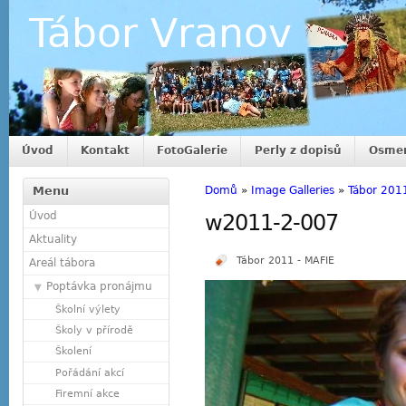
Tábor Vranov
Úvod
Kontakt
FotoGalerie
Perly z dopisů
Osmer
Menu
Domů
»
Image Galleries
»
Tábor 201
Úvod
w2011-2-007
Aktuality
Tábor 2011 - MAFIE
Areál tábora
Poptávka pronájmu
Školní výlety
Školy v přírodě
Školení
Pořádání akcí
Firemní akce