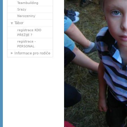
Teambuilding
Srazy
Narozeniny
Tábor
registrace KDO
PŘEŽIJE ?
registrace -
PERSONAL
Informace pro rodiče