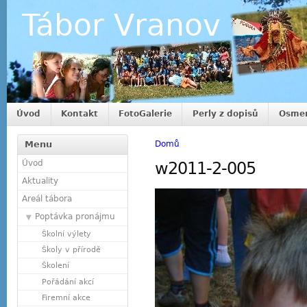
Tábor Vranov
Úvod
Kontakt
FotoGalerie
Perly z dopisů
Osmer
Menu
Domů
Úvod
w2011-2-005
Aktuality
Areál tábora
Poptávka pronájmu
Školní výlety
Školy v přírodě
Školení
Pořádání akcí
Firemní akce