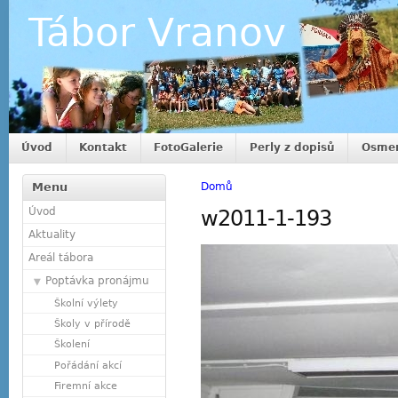
Tábor Vranov
Úvod
Kontakt
FotoGalerie
Perly z dopisů
Osmer
Menu
Domů
Úvod
w2011-1-193
Aktuality
Areál tábora
Poptávka pronájmu
Školní výlety
Školy v přírodě
Školení
Pořádání akcí
Firemní akce