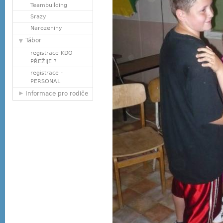
Teambuilding
Srazy
Narozeniny
Tábor
registrace KDO
PŘEŽIJE ?
registrace -
PERSONAL
Informace pro rodiče