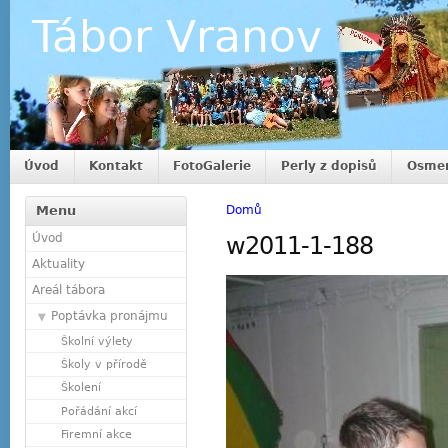
Tábor Vranov
Úvod
Kontakt
FotoGalerie
Perly z dopisů
Osmer
Menu
Domů
Úvod
w2011-1-188
Aktuality
Areál tábora
Poptávka pronájmu
Školní výlety
Školy v přírodě
Školení
Pořádání akcí
Firemní akce