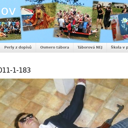
nov
Perly z dopisů
Osmero tábora
Táborová NEJ
Škola v 
011-1-183