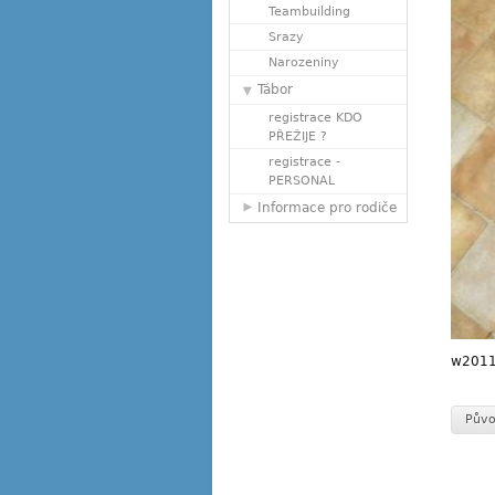
Teambuilding
Srazy
Narozeniny
Tábor
registrace KDO
PŘEŽIJE ?
registrace -
PERSONAL
Informace pro rodiče
w2011
Půvo