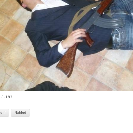
-1-183
dní
Náhled