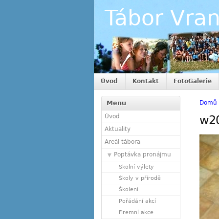
Tábor Vra
Úvod
Kontakt
FotoGalerie
Menu
Domů
Úvod
w2
Aktuality
Areál tábora
Poptávka pronájmu
Školní výlety
Školy v přírodě
Školení
Pořádání akcí
Firemní akce