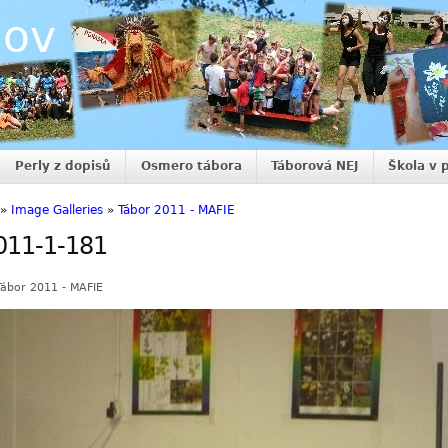
nov
Perly z dopisů
Osmero tábora
Táborová NEJ
Škola v 
»
Image Galleries
»
Tábor 2011 - MAFIE
011-1-181
Tábor 2011 - MAFIE