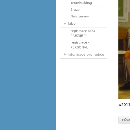
Teambuilding
Srazy
Narozeniny
Tábor
registrace KDO
PŘEŽIJE ?
registrace -
PERSONAL
Informace pro rodiče
w2011
Půvo