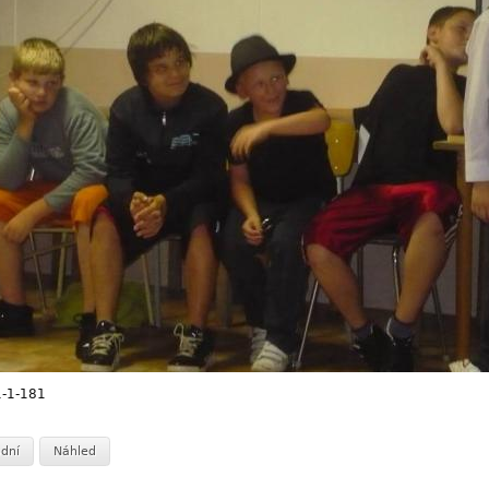
-1-181
dní
Náhled