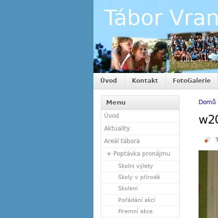
Tábor Vra
Úvod
Kontakt
FotoGalerie
Menu
Domů
Úvod
w2
Aktuality
Areál tábora
Poptávka pronájmu
Školní výlety
Školy v přírodě
Školení
Pořádání akcí
Firemní akce