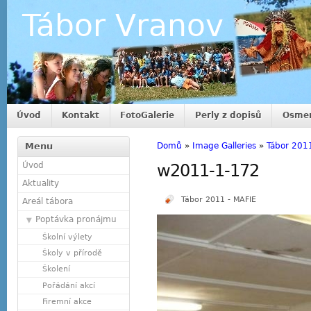
Tábor Vranov
Úvod
Kontakt
FotoGalerie
Perly z dopisů
Osmer
Menu
Domů
»
Image Galleries
»
Tábor 201
Úvod
w2011-1-172
Aktuality
Tábor 2011 - MAFIE
Areál tábora
Poptávka pronájmu
Školní výlety
Školy v přírodě
Školení
Pořádání akcí
Firemní akce