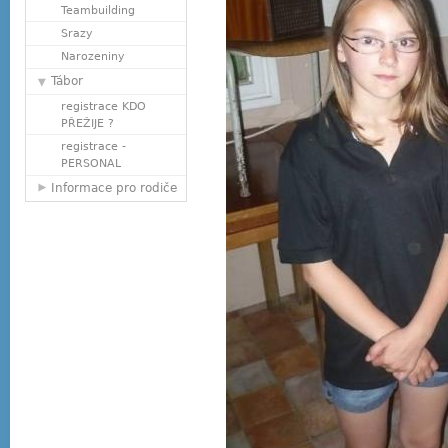
Teambuilding
Srazy
Narozeniny
Tábor
registrace KDO
PŘEŽIJE ?
registrace -
PERSONAL
Informace pro rodiče