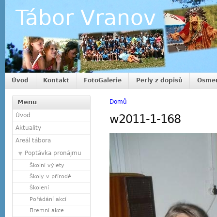
Tábor Vranov
Úvod
Kontakt
FotoGalerie
Perly z dopisů
Osmer
Menu
Domů
Úvod
w2011-1-168
Aktuality
Areál tábora
Poptávka pronájmu
Školní výlety
Školy v přírodě
Školení
Pořádání akcí
Firemní akce