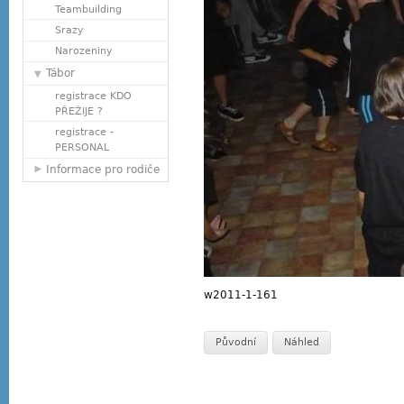
Teambuilding
Srazy
Narozeniny
Tábor
registrace KDO
PŘEŽIJE ?
registrace -
PERSONAL
Informace pro rodiče
w2011-1-161
Původní
Náhled