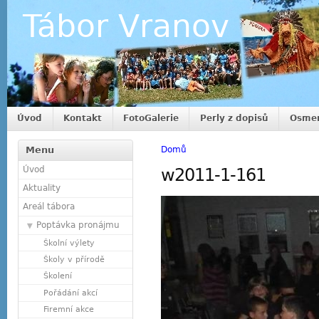
Tábor Vranov
Úvod
Kontakt
FotoGalerie
Perly z dopisů
Osmer
Menu
Domů
Úvod
w2011-1-161
Aktuality
Areál tábora
Poptávka pronájmu
Školní výlety
Školy v přírodě
Školení
Pořádání akcí
Firemní akce